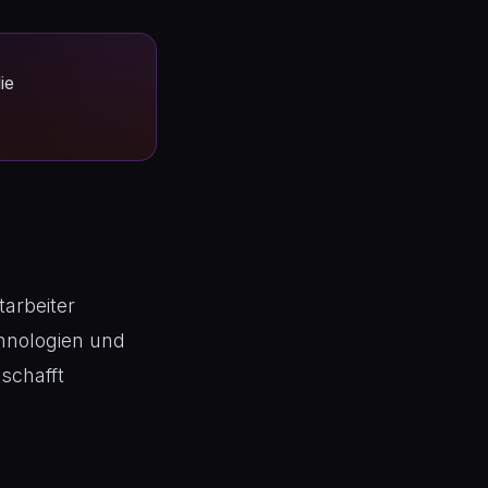
ie
arbeiter
hnologien und
schafft