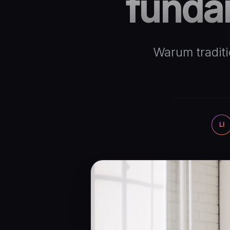
funda
Warum traditi
LI