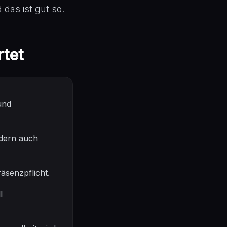
 das ist gut so.
rtet
und
ndern auch
äsenzpflicht.
l