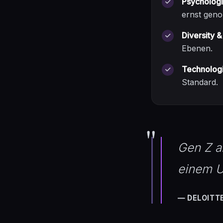
Psychologi
ernst gen
Diversity &
Ebenen.
Technologie
Standard.
"
Gen Z ar
einem U
— DELOITTE