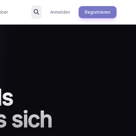
eber
Anmelden
Registrieren
ls
 sich