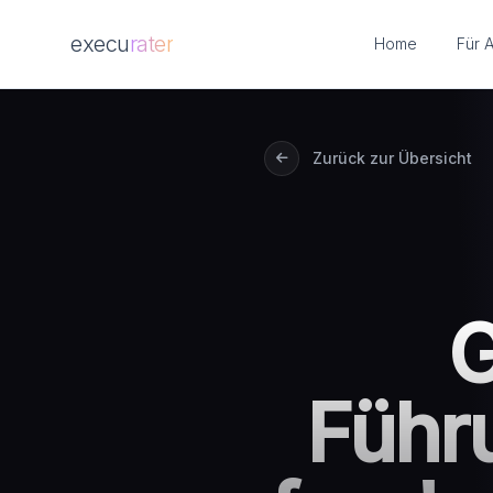
execu
rater
Home
Für 
Zum Hauptinhalt springen
Zurück zur Übersicht
G
Führ