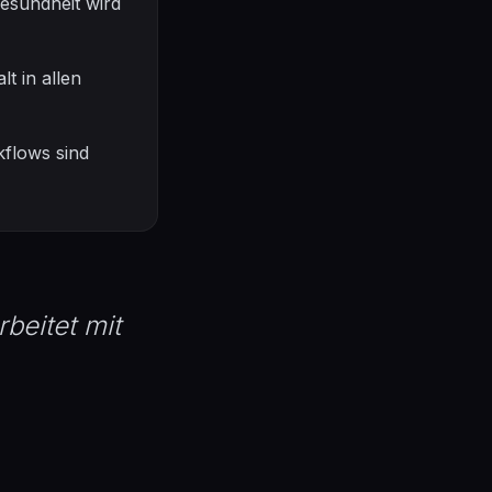
esundheit wird
t in allen
kflows sind
beitet mit