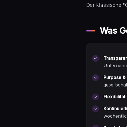
Der klassische "C
Was Ge
Transparen
Unternehm
Purpose & 
gesellscha
Flexibilität:
Kontinuier
wöchentlic