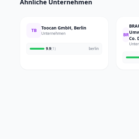
Ähnliche Unternehmen
BRA
Toocan GmbH, Berlin
TB
Umw
Unternehmen
BR
Co. 
Unte
9.9
(1)
berlin