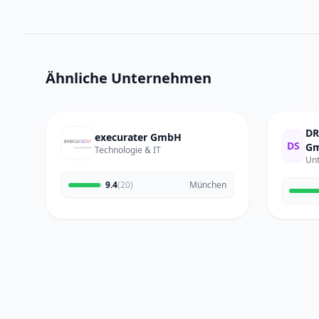
Ähnliche Unternehmen
DR
execurater GmbH
DS
Gm
Technologie & IT
Un
9.4
(20)
München