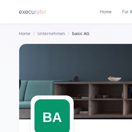
execu
rater
Home
Für 
Zum Hauptinhalt springen
Home
Unternehmen
basic AG