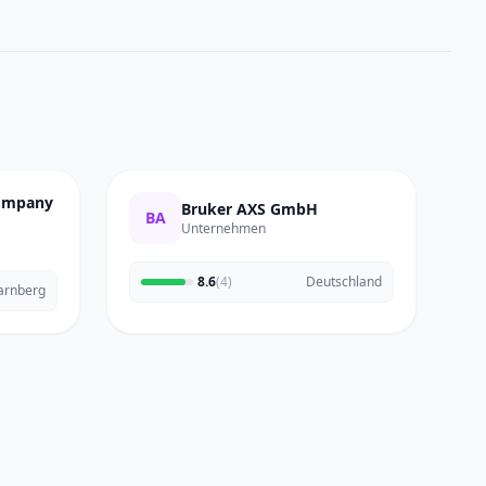
Company
Bruker AXS GmbH
BA
Unternehmen
8.6
(4)
Deutschland
arnberg