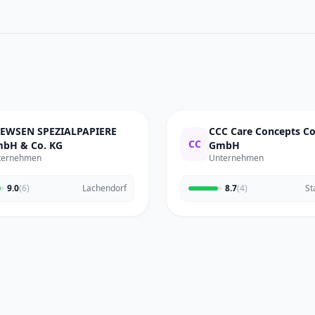
EWSEN SPEZIALPAPIERE
CCC Care Concepts 
CC
bH & Co. KG
GmbH
ternehmen
Unternehmen
9.0
(6)
Lachendorf
8.7
(4)
St