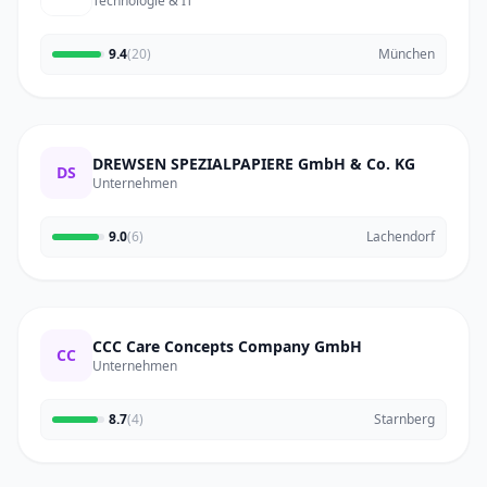
Technologie & IT
9.4
(20)
München
DREWSEN SPEZIALPAPIERE GmbH & Co. KG
DS
Unternehmen
9.0
(6)
Lachendorf
CCC Care Concepts Company GmbH
CC
Unternehmen
8.7
(4)
Starnberg