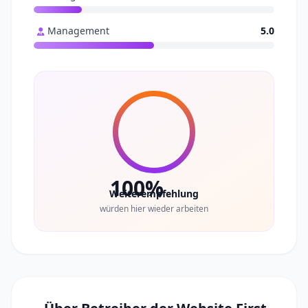
Management
5.0
100%
Weiterempfehlung
würden hier wieder arbeiten