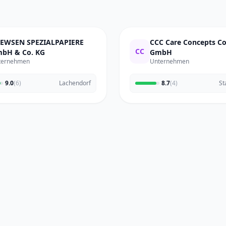
EWSEN SPEZIALPAPIERE
CCC Care Concepts 
CC
bH & Co. KG
GmbH
ternehmen
Unternehmen
9.0
(6)
Lachendorf
8.7
(4)
St