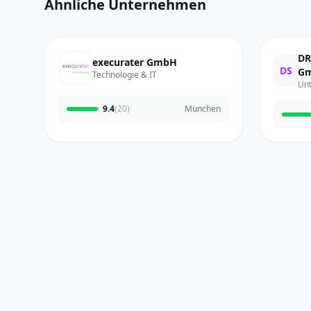
Ähnliche Unternehmen
DR
execurater GmbH
DS
Gm
Technologie & IT
Un
9.4
(20)
München