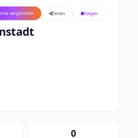
irma vergleichen
Teilen
Folgen
nstadt
0