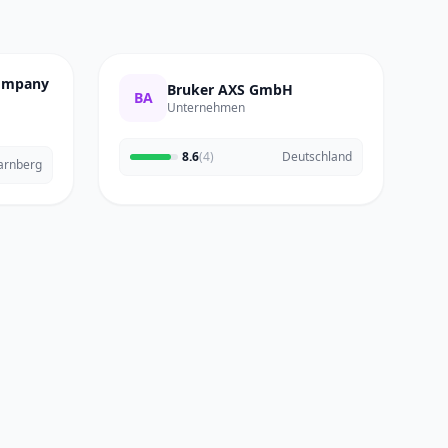
Company
Bruker AXS GmbH
BA
Unternehmen
8.6
(4)
Deutschland
arnberg