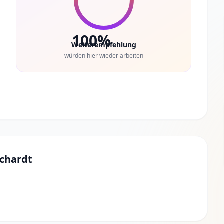
100%
Weiterempfehlung
würden hier wieder arbeiten
chardt