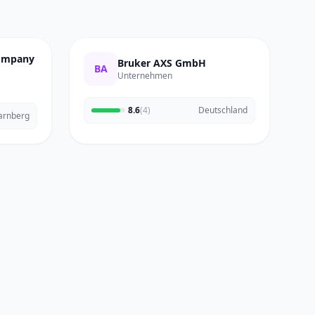
Company
Bruker AXS GmbH
BA
Unternehmen
8.6
(4)
Deutschland
arnberg