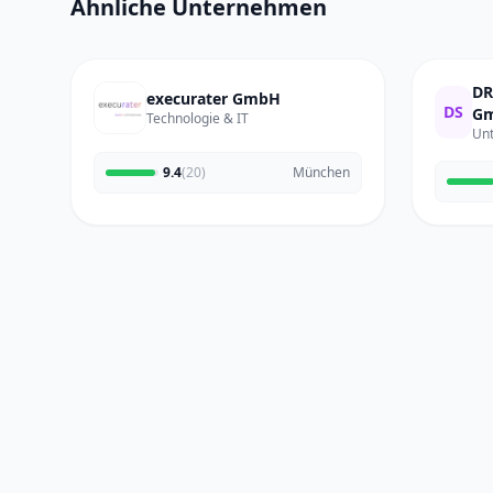
Ähnliche Unternehmen
DR
execurater GmbH
DS
Gm
Technologie & IT
Un
9.4
(20)
München