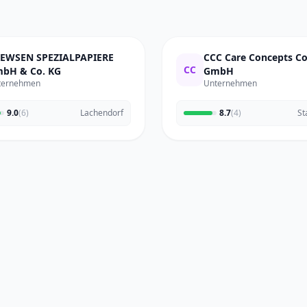
EWSEN SPEZIALPAPIERE
CCC Care Concepts 
CC
bH & Co. KG
GmbH
ternehmen
Unternehmen
9.0
(6)
Lachendorf
8.7
(4)
St