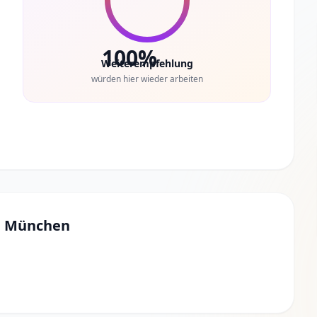
100%
Weiterempfehlung
würden hier wieder arbeiten
, München