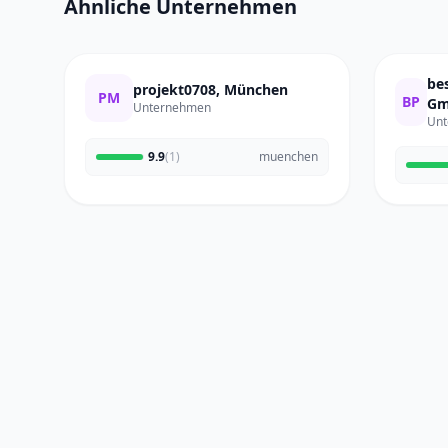
Ähnliche Unternehmen
be
projekt0708, München
PM
BP
Gm
Unternehmen
Unt
9.9
(1)
muenchen