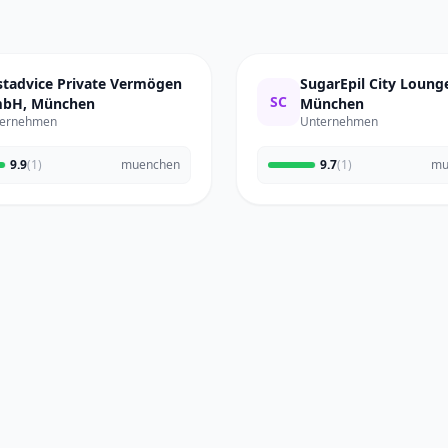
stadvice Private Vermögen
SugarEpil City Loung
SC
bH, München
München
ernehmen
Unternehmen
9.9
(1)
muenchen
9.7
(1)
mu