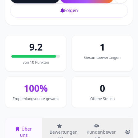
Folgen
9.2
1
Gesamtbewertungen
von 10 Punkten
100%
0
Empfehlungsquote gesamt
Offene Stellen
Über
Bewertungen
Kundenbewertungen
T
uns