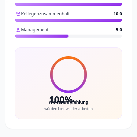
Kollegenzusammenhalt
10.0
Management
5.0
100%
Weiterempfehlung
würden hier wieder arbeiten