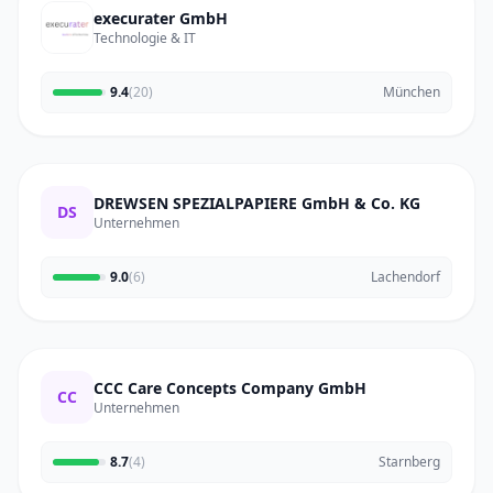
execurater GmbH
Technologie & IT
9.4
(20)
München
DREWSEN SPEZIALPAPIERE GmbH & Co. KG
DS
Unternehmen
9.0
(6)
Lachendorf
CCC Care Concepts Company GmbH
CC
Unternehmen
8.7
(4)
Starnberg