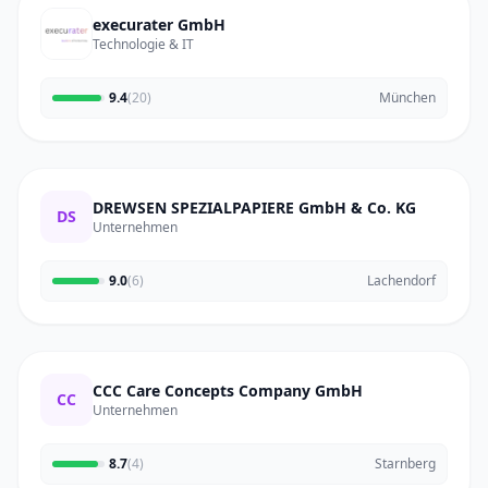
execurater GmbH
Technologie & IT
9.4
(20)
München
DREWSEN SPEZIALPAPIERE GmbH & Co. KG
DS
Unternehmen
9.0
(6)
Lachendorf
CCC Care Concepts Company GmbH
CC
Unternehmen
8.7
(4)
Starnberg