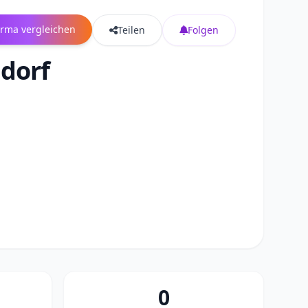
irma vergleichen
Teilen
Folgen
sdorf
0