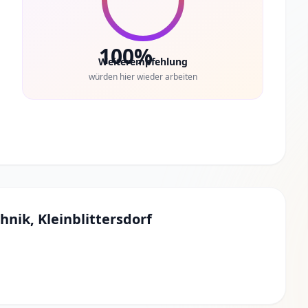
100%
Weiterempfehlung
würden hier wieder arbeiten
nik, Kleinblittersdorf