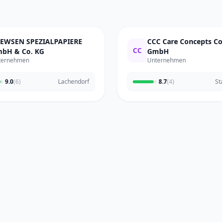
EWSEN SPEZIALPAPIERE
CCC Care Concepts 
CC
bH & Co. KG
GmbH
ternehmen
Unternehmen
9.0
(6)
Lachendorf
8.7
(4)
St