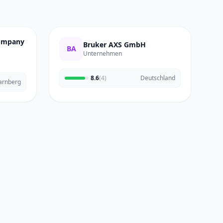
Company
Bruker AXS GmbH
BA
Unternehmen
8.6
(4)
Deutschland
arnberg