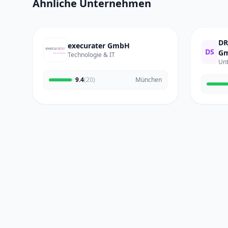
Ähnliche Unternehmen
DR
execurater GmbH
DS
Gm
Technologie & IT
Un
9.4
(20)
München