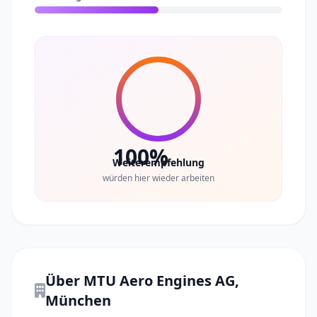
100%
Weiterempfehlung
würden hier wieder arbeiten
Über MTU Aero Engines AG,
München