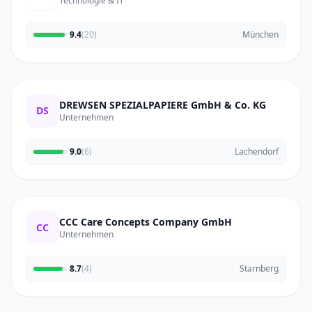
Technologie & IT
9.4
(20)
München
DREWSEN SPEZIALPAPIERE GmbH & Co. KG
DS
Unternehmen
9.0
(6)
Lachendorf
CCC Care Concepts Company GmbH
CC
Unternehmen
8.7
(4)
Starnberg