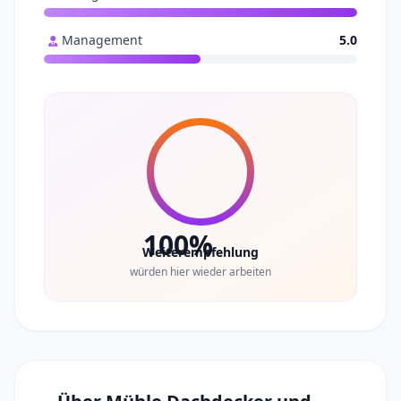
Management
5.0
100%
Weiterempfehlung
würden hier wieder arbeiten