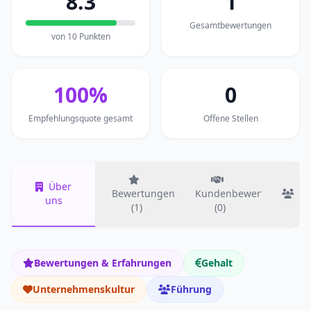
8.3
1
Gesamtbewertungen
von 10 Punkten
100%
0
Empfehlungsquote gesamt
Offene Stellen
Über
Bewertungen
Kundenbewertungen
T
uns
(1)
(0)
Bewertungen & Erfahrungen
Gehalt
Unternehmenskultur
Führung