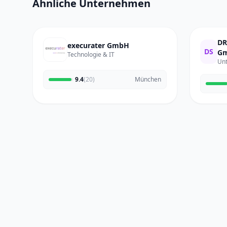
Ähnliche Unternehmen
DR
execurater GmbH
DS
Gm
Technologie & IT
Un
9.4
(20)
München