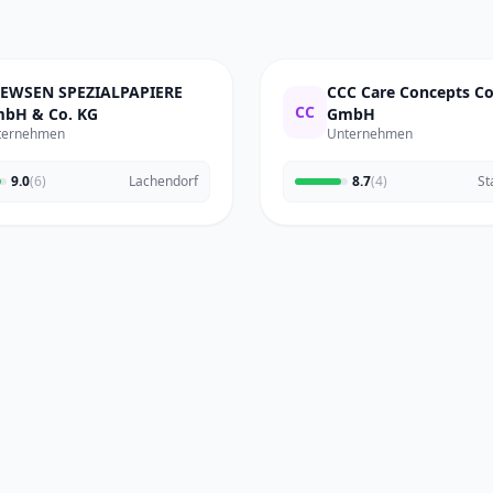
EWSEN SPEZIALPAPIERE
CCC Care Concepts 
CC
bH & Co. KG
GmbH
ternehmen
Unternehmen
9.0
(6)
Lachendorf
8.7
(4)
St