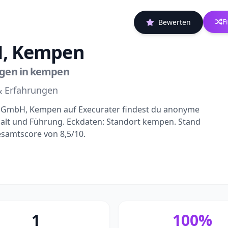
F
Bewerten
H, Kempen
ngen in kempen
& Erfahrungen
s GmbH, Kempen auf Execurater findest du anonyme
alt und Führung. Eckdaten: Standort kempen. Stand
esamtscore von 8,5/10.
1
100%