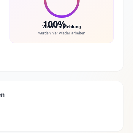
100%
Weiterempfehlung
würden hier wieder arbeiten
en