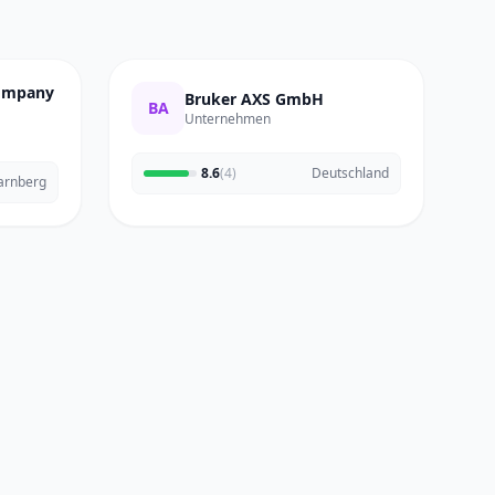
Company
Bruker AXS GmbH
BA
Unternehmen
8.6
(4)
Deutschland
arnberg