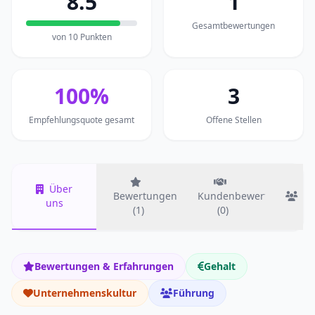
8.5
1
Gesamtbewertungen
von 10 Punkten
100%
3
Empfehlungsquote gesamt
Offene Stellen
Über
Bewertungen
Kundenbewertungen
T
uns
(1)
(0)
Bewertungen & Erfahrungen
Gehalt
Unternehmenskultur
Führung