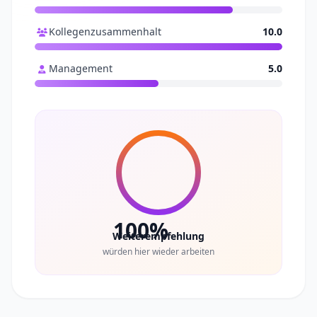
Kollegenzusammenhalt
10.0
Management
5.0
100%
Weiterempfehlung
würden hier wieder arbeiten