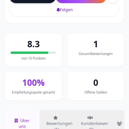
Folgen
8.3
1
Gesamtbewertungen
von 10 Punkten
100%
0
Empfehlungsquote gesamt
Offene Stellen
Über
Bewertungen
Kundenbewertungen
T
uns