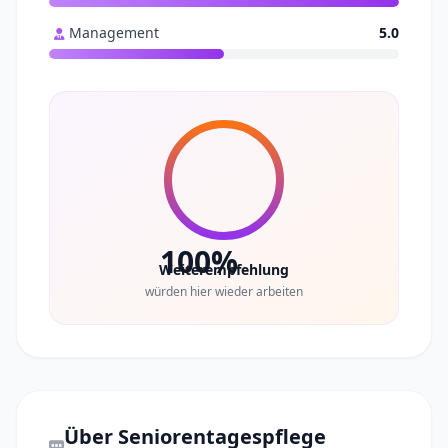
Management
5.0
100%
Weiterempfehlung
würden hier wieder arbeiten
Über Seniorentagespflege