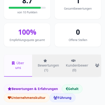
8.7
1
Gesamtbewertungen
von 10 Punkten
100%
0
Empfehlungsquote gesamt
Offene Stellen
Über
Bewertungen
Kundenbewertungen
T
uns
(1)
(0)
Bewertungen & Erfahrungen
Gehalt
Unternehmenskultur
Führung