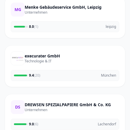
Menke Gebäudeservice GmbH, Leipzig
MG
Unternehmen
8.0
(1)
leipzig
execurater GmbH
Technologie & IT
9.4
(20)
München
DREWSEN SPEZIALPAPIERE GmbH & Co. KG
DS
Unternehmen
9.0
(6)
Lachendorf