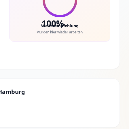
100%
Weiterempfehlung
würden hier wieder arbeiten
 Hamburg