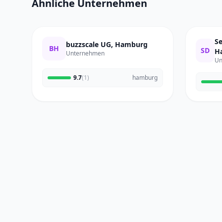
Ähnliche Unternehmen
S
buzzscale UG, Hamburg
BH
SD
H
Unternehmen
Un
9.7
(1)
hamburg