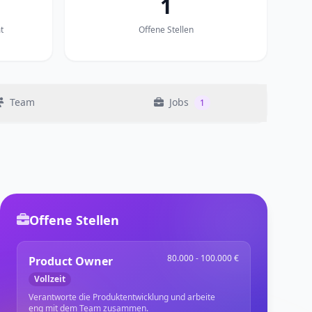
1
t
Offene Stellen
Team
Jobs
1
Offene Stellen
80.000 - 100.000 €
Product Owner
Vollzeit
Verantworte die Produktentwicklung und arbeite
eng mit dem Team zusammen.