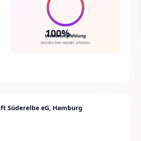
100%
Weiterempfehlung
würden hier wieder arbeiten
t Süderelbe eG, Hamburg