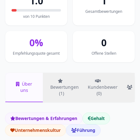
1.0
1
Gesamtbewertungen
von 10 Punkten
0%
0
Empfehlungsquote gesamt
Offene Stellen
Über
Bewertungen
Kundenbewertungen
T
uns
(1)
(0)
Bewertungen & Erfahrungen
Gehalt
Unternehmenskultur
Führung