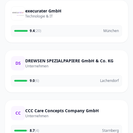
execurater GmbH
Technologie & IT
9.4
(20)
München
DREWSEN SPEZIALPAPIERE GmbH & Co. KG
DS
Unternehmen
9.0
(6)
Lachendorf
CCC Care Concepts Company GmbH
CC
Unternehmen
8.7
(4)
Starnberg