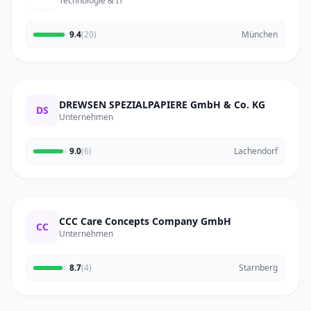
Technologie & IT
9.4
(20)
München
DREWSEN SPEZIALPAPIERE GmbH & Co. KG
DS
Unternehmen
9.0
(6)
Lachendorf
CCC Care Concepts Company GmbH
CC
Unternehmen
8.7
(4)
Starnberg