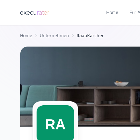
execu
rater
Home
Für 
Zum Hauptinhalt springen
Home
Unternehmen
RaabKarcher