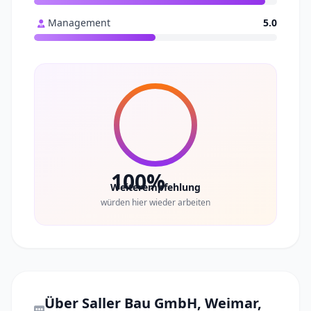
Management
5.0
100%
Weiterempfehlung
würden hier wieder arbeiten
Über Saller Bau GmbH, Weimar,